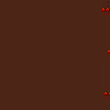
Подаро
Ра
Розо