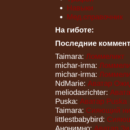
Навыки
Мед.справочник
На гиботе:
Последние коммен
Taimara:
Ломмеликт
michar-irma:
Ломмели
michar-irma:
Ломмели
NdMarie:
Аватар Ожи
meliodasrichter:
Авата
Puska:
Аватар Puska
Taimara:
Сияющий н
littlestbabybird:
Сияющ
Анонимно:
Аватар Зи