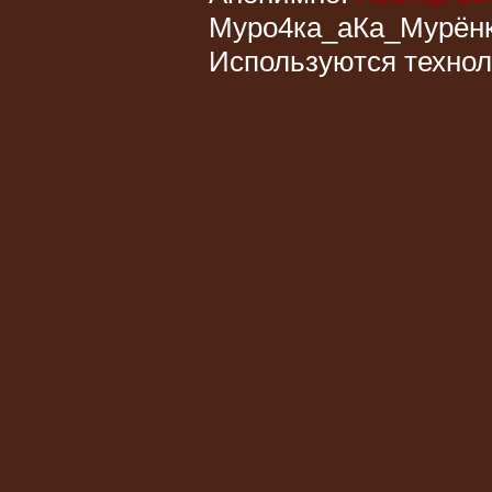
Муро4ка_аКа_Мурён
Используются техно