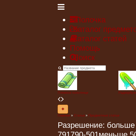
Полочка
Каталог предмет
Каталог статей
Помощь
Поиск
Пляжное полотенце
Радиорбуз
Главная
»
Статьи
»
Предметные статьи
Разрешение:
больше
791
790-501
меньше 5