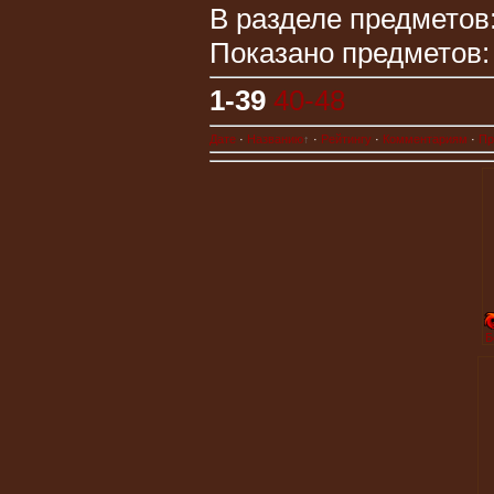
В разделе предметов
Показано предметов
1-39
40-48
Дате
·
Названию
·
Рейтингу
·
Комментариям
·
Пр
Б